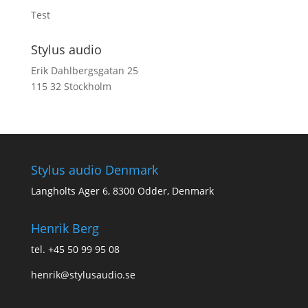
Test
Stylus audio
Erik Dahlbergsgatan 25
115 32 Stockholm
Stylus audio Denmark
Langholts Ager 6, 8300 Odder, Denmark
Henrik Berg
tel. ‭+45 50 99 95 08‬
henrik@stylusaudio.se