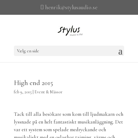
henrik@stylusaudio.se
Vælg en side
High end 2015
feb 9, 2015
|
Event & Mässor
Tack till alla besökare som kom till ljudmakarn och
lyssnade på en helt fantastiskt musikanläggning. Det
var ett system som spelade medryckande och
musikaliskt med en oslagbar tajming, värme och